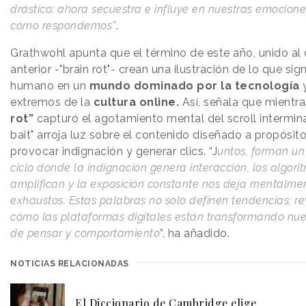
drástico: ahora secuestra e influye en nuestras emocione
cómo respondemos”
.
Grathwohl apunta que el término de este año, unido al 
anterior -"brain rot"- crean una ilustración de lo que sign
humano en un
mundo dominado por la tecnología
y
extremos de la
cultura online.
Así, señala que mientr
rot”
capturó el agotamiento mental del scroll intermina
bait" arroja luz sobre el contenido diseñado a propósit
provocar indignación y generar clics. “J
untos, forman u
ciclo donde la indignación genera interacción, los algori
amplifican y la exposición constante nos deja mentalme
exhaustos. Estas palabras no solo definen tendencias; r
cómo las plataformas digitales están transformando nue
de pensar y comportamiento
”, ha añadido.
NOTICIAS RELACIONADAS
El Diccionario de Cambridge elige