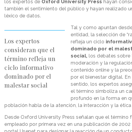
los expertos de
Oxford University Press
hayan consi
también el sentimiento del público y hayan realizado un
léxico de datos.
Tal y como apuntan desde
entidad, la selección de “r
Los expertos
refleja un ciclo
informati
consideran que el
dominado por el males
social,
los debates sobre 
término refleja un
moderación y la regulació
ciclo informativo
contenido online y la pre
dominado por el
por el bienestar digital. En
malestar social
sentido, los expertos ase
el término simboliza un c
profundo en la forma en q
población habla de la atención, la interacción y la ética
Desde Oxford University Press señalan que el término 
empleado por primera vez en una publicación de 2002 
portal Usenet para designar la reacción de un conductor