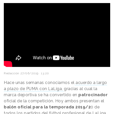
Redacción
27/06/2019 · 13:20
Hace unas semanas conocíamos el
acuerdo a largo
a plazo de PUMA con LaLiga,
gracias al cual la
marca deportiva se ha convertido en
patrocinador
oficial de la competición. Hoy ambos presentan el
balón oficial para la temporada 2019/2
0 de
todos los partidos del fútbol profesional de LaLiga