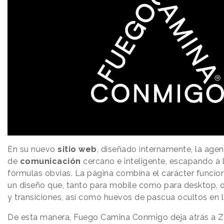
En su nuevo
sitio
web
, diseñado internamente, la age
de
comunicación
cercano e inteligente, escapando a 
fórmulas obvias. La página combina el carácter funcio
un diseño que, tanto para mobile como para desktop, 
y transiciones, así como huevos de pascua ocultos en l
De esta manera, Fuego Camina Conmigo deja atrás a 