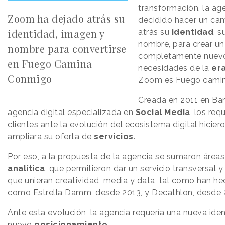
transformación, la ag
Zoom ha dejado atrás su
decidido hacer un cam
identidad, imagen y
atrás su
identidad
, 
nombre, para crear u
nombre para convertirse
completamente nuevo,
en Fuego Camina
necesidades de la
er
Conmigo
Zoom es
Fuego cami
Creada en 2011 en Ba
agencia digital especializada en
Social
Media
, los req
clientes ante la evolución del ecosistema digital hici
ampliara su oferta de
servicios
.
Por eso, a la propuesta de la agencia se sumaron áre
analítica
, que permitieron dar un servicio transversal y
que unieran creatividad, media y data, tal como han h
como Estrella Damm, desde 2013, y Decathlon, desde 
Ante esta evolución, la agencia requería una nueva iden
nuevo
posicionamiento.