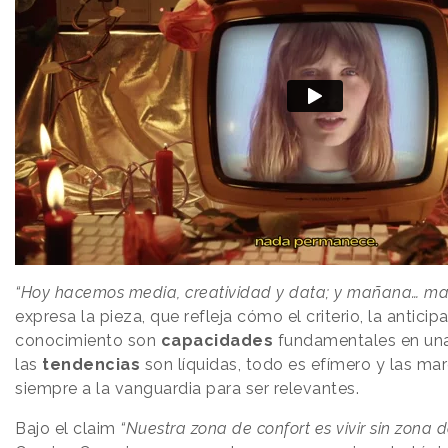
“Hoy hacemos media, creatividad y data; y mañana… m
expresa la pieza, que refleja cómo el criterio, la anticipa
conocimiento son
capacidades
fundamentales en una 
las
tendencias
son líquidas, todo es efímero y las ma
siempre a la vanguardia para ser relevantes.
Bajo el claim
“Nuestra zona de confort es vivir sin zona d