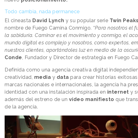
Todo cambia, nada permanece
El cineasta
David
Lynch
y su popular serie
Twin
Peak
nombre de Fuego Camina Conmigo.
“Para nosotros el f
la sabiduría. Caminar es el movimiento y conmigo, el a
mundo digital es complejo y nosotros, como expertos, 
nuestros clientes, aportándoles luz en medio de la oscur
Conde
, Fundador y Director de estrategia en Fuego 
Definida como una agencia creativa digital independi
creatividad,
media
y
data
para crear historias exitosas
marcas nacionales e internacionales, la agencia ha pr
identidad con una instalación inspirada en
internet
y s
además del estreno de un
vídeo
manifiesto
que trans
de la agencia.