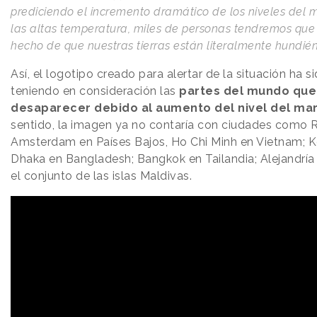
prediciendo el incremento dramático de los niveles del 
las altas temperatura, miles de personas tendremos que l
hecho de que nuestras tierras están literalmente hundié
Así, el logotipo creado para alertar de la situación ha 
teniendo en consideración las
partes del mundo que
desaparecer debido al aumento del nivel del mar
sentido, la imagen ya no contaría con ciudades como 
Amsterdam en Países Bajos, Ho Chi Minh en Vietnam; K
Dhaka en Bangladesh; Bangkok en Tailandia; Alejandría
el conjunto de las islas Maldivas.