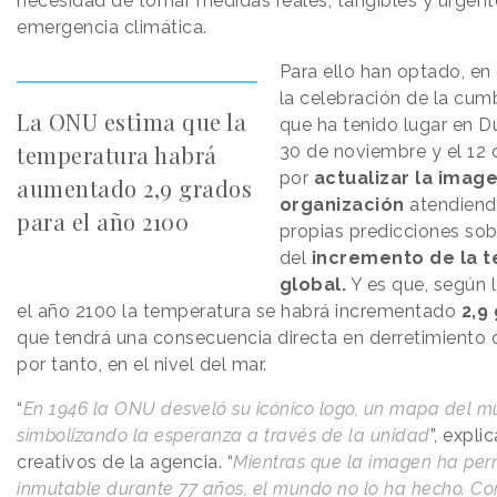
necesidad de tomar medidas reales, tangibles y urgent
emergencia climática.
Para ello han optado, en
la celebración de la cum
La ONU estima que la
que ha tenido lugar en Du
temperatura habrá
30 de noviembre y el 12 
por
actualizar la image
aumentado 2,9 grados
organización
atendiend
para el año 2100
propias predicciones sob
del
incremento de la 
global.
Y es que, según 
el año 2100 la temperatura se habrá incrementado
2,9
que tendrá una consecuencia directa en derretimiento d
por tanto, en el nivel del mar.
“
En 1946 la ONU desveló su icónico logo, un mapa del 
simbolizando la esperanza a través de la unidad
”, expli
creativos de la agencia. “
Mientras que la imagen ha pe
inmutable durante 77 años, el mundo no lo ha hecho. C