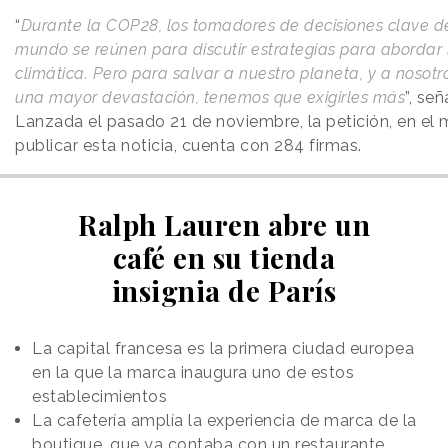
“
Durante la COP28, los tomadores de decisiones clave d
mundo se reúnen para discutir estrategias para abordar l
climática. Pero para salvar a nuestro planeta, y a nosot
una mayor devastación, tenemos que exigirles más
”, se
Lanzada el pasado 21 de noviembre, la petición, en e
publicar esta noticia, cuenta con 284 firmas.
Ralph Lauren abre un
café en su tienda
insignia de París
La capital francesa es la primera ciudad europea
en la que la marca inaugura uno de estos
establecimientos
La cafetería amplía la experiencia de marca de la
boutique, que ya contaba con un restaurante