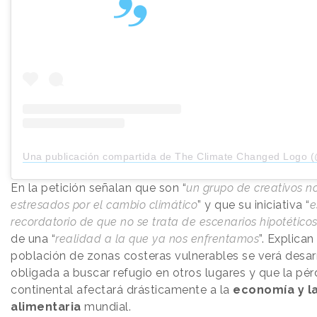
Una publicación compartida de The Climate Changed Logo (@theclimate
En la petición señalan que son “
un grupo de creativos n
estresados por el cambio climático
” y que su iniciativa “
e
recordatorio de que no se trata de escenarios hipotéticos
de una “
realidad a la que ya nos enfrentamos
”. Explican
población de zonas costeras vulnerables se verá desar
obligada a buscar refugio en otros lugares y que la pé
continental afectará drásticamente a la
economía y l
alimentaria
mundial.