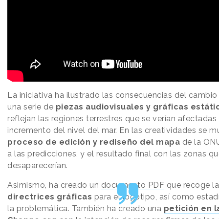
La iniciativa ha ilustrado las consecuencias del cambio
una serie de
piezas audiovisuales y gráficas estáti
reflejan las regiones terrestres que se verían afectadas 
incremento del nivel del mar. En las creatividades se m
proceso de edición y rediseño del mapa
de la ON
a las predicciones, y el resultado final con las zonas q
desaparecerían.
Asimismo, ha creado un
documento PDF
que recoge l
directrices gráficas
para el logotipo, así como estad
la problemática. También ha creado una
petición en 