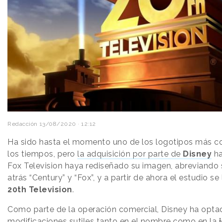
Redacción
13/08/2020 · 12:12
Ha sido hasta el momento uno de los logotipos más c
los tiempos, pero
la adquisición por parte de
Disney
ha
Fox Television haya rediseñado su imagen, abreviando 
atrás “Century” y “Fox”, y a partir de ahora el estudio 
20th Television
.
Como parte de la operación comercial, Disney ha opta
modificaciones sutiles tanto en el nombre como en la