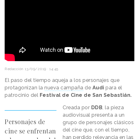
Redacción
13/09/2019 · 14:45
El paso del tiempo aqueja a los personajes que
protagonizan la
nueva campaña
de
Audi
para el
patrocinio del
Festival de Cine de San Sebastián.
Creada por
DDB
, la pieza
audiovisual presenta a un
Personajes de
grupo de personajes clásicos
cine se enfrentan
del cine que, con el tiempo,
han perdido relevancia en las