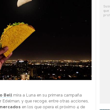
Sus
que
pro
o Bell
mira a Luna en su primera campaña
r Edelman, y que recoge, entre otras acciones,
2 mercados
en los que opera el próximo 4 de