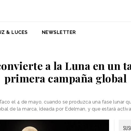
UZ & LUCES
NEWSLETTER
convierte a la Luna en un t
primera campaña global
Taco el 4 de mayo, cuando se produzca una fase lunar q
obal de la marca, ideada por Edelman, y que estará act
SUS