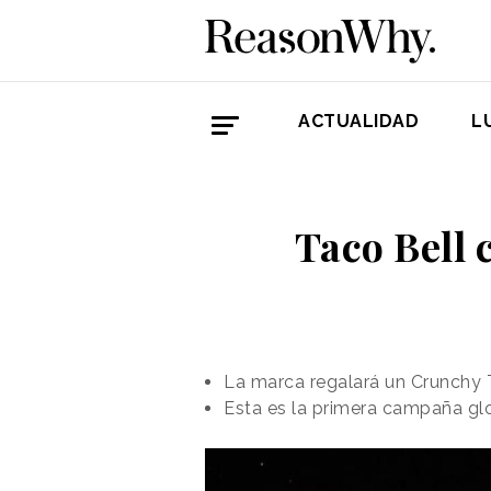
ACTUALIDAD
L
Taco Bell 
La marca regalará un Crunchy 
Esta es la primera campaña gl