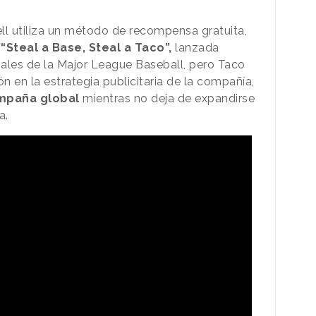
ll utiliza un método de recompensa gratuita,
“Steal a Base, Steal a Taco”,
lanzada
ales de la Major League Baseball, pero Taco
 en la estrategia publicitaria de la compañía,
mpaña global
mientras no deja de expandirse
a.