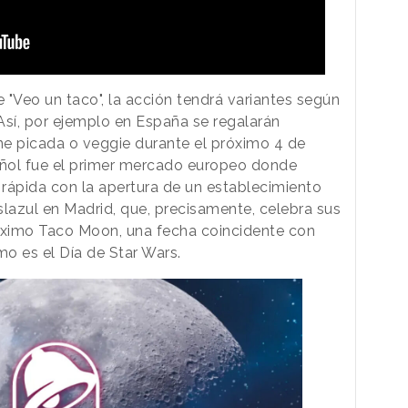
e "Veo un taco", la acción tendrá variantes según
 Así, por ejemplo en España se regalarán
ne picada o veggie durante el próximo 4 de
ñol fue el primer mercado europeo donde
ápida con la apertura de un establecimiento
slazul en Madrid, que, precisamente, celebra sus
óximo Taco Moon, una fecha coincidente con
o es el Día de Star Wars.