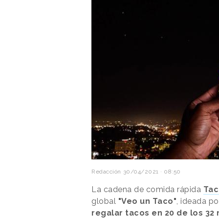
Redacción
30/04/2021 · 08:50
La cadena de comida rápida
Tac
global
"Veo un Taco"
, ideada po
regalar tacos en 20 de los 3