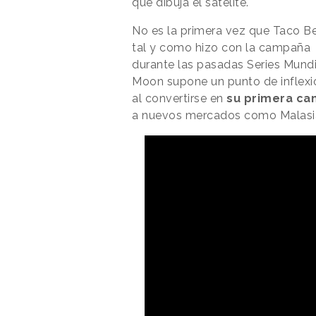
que dibuja el satélite.
No es la primera vez que Taco Be
tal y como hizo con la campaña
durante las pasadas Series Mundi
Moon supone un punto de inflexión
al convertirse en
su primera ca
a nuevos mercados como Malasi