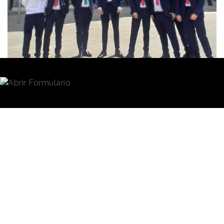
Redacción
22/09/2021 · 13:01
El Corte Inglés
ha alcanzado un acuerdo de
colaboración para vestir a los jugadores y al cuerpo
técnico del equipo de eSports
MAD Lions
. Se trata
de un equipo español reciente bicampeón europeo
en el League of Legends European Championship
(LEC).
Con este acuerdo, realizado en colaboración con el
grupo Dentsu y la compañía de marketing
experiencial MKTG Spain, El Corte Inglés se
convierte en la primera compañía española en vestir