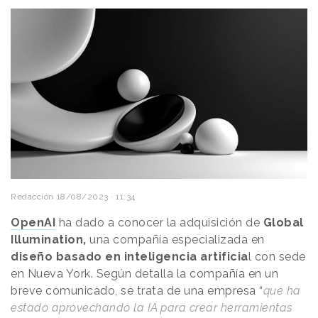
Redacción
18/08/2023 · 11:34
OpenAI
ha dado a conocer la adquisición de
Global
Illumination,
una compañía especializada en
diseño basado en inteligencia artificia
l con sede
en Nueva York. Según detalla la compañía en un
breve comunicado, se trata de una empresa “
que ha
estado aprovechando la IA para crear herramientas