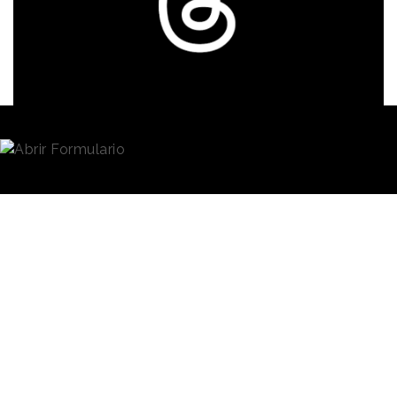
Redacción
18/08/2023 · 10:40
Threads
, la aplicación de microblogging propiedad
de Meta, estaba llamada a consolidarse como
contundente rival de X -antes Twitter-. Sin embargo,
parece que su propuesta no está terminando de
conquistar a los usuarios. Y es que
su uso ha
experimentado un descenso significativo
en las
últimas semanas desde que la
aplicación
viera la luz
a principios del pasado mes de julio.
Según datos de la plataforma Similarweb, Threads
para Android
alcanzó un máximo de 49,3