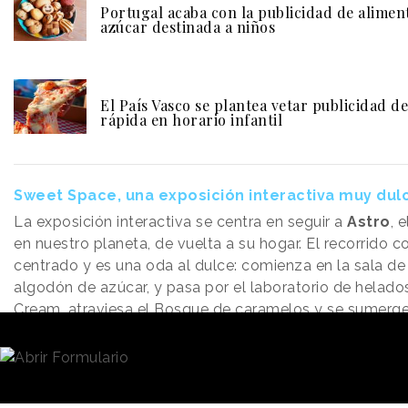
Portugal acaba con la publicidad de alimen
azúcar destinada a niños
El País Vasco se plantea vetar publicidad d
rápida en horario infantil
Sweet Space, una exposición interactiva muy dul
La exposición interactiva se centra en seguir a
Astro
, 
en nuestro planeta, de vuelta a su hogar. El recorrido 
centrado y es una oda al dulce: comienza en la sala de
algodón de azúcar, y pasa por el laboratorio de helado
Cream, atraviesa el Bosque de caramelos y se sumerg
Chupa-Chups entre otros.
Sweet Space también
algunos dulces: la vis