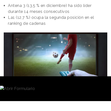
Antena 3 (13,5 % en diciembre) ha sido líder
durante 14 meses consecutivos
La1 (12,7 %) ocupa la segunda posición en el
ranking de cadenas
Redacción
02/01/2023 · 11:27
Antena 3
ha cerrado el año 2022 liderando la