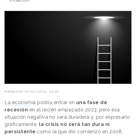
Redacción
02/01/2023 · 13:50
La economía
podría entrar en
una fase de
recesión
en el recién empezado 2023, pero esa
situación negativa no será duradera y, por expresarlo
gráficamente,
la crisis no será tan dura ni
persistente
como la que dio comienzo en 2008.