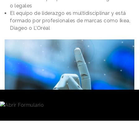
o legales
El equipo de liderazgo es multidisciplinar y está
formado por profesionales de marcas como Ikea,
Diageo o L’Oréal
Redacción
05/04/2024 · 07:45
La
inteligencia artificial
,
ya sea en su faceta