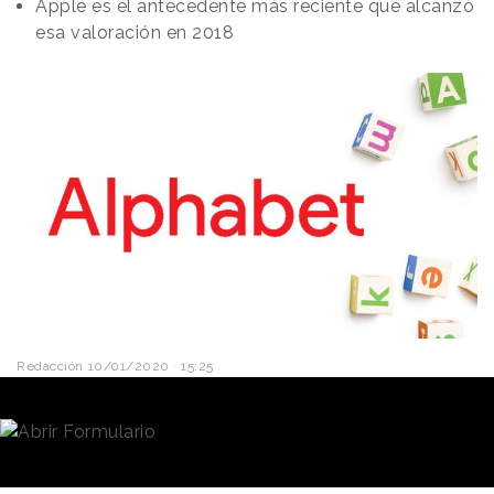
Apple es el antecedente más reciente que alcanzó
esa valoración en 2018
Redacción
10/01/2020 · 15:25
Alphabet
,
la empresa madre de Google
, está muy
alcanzar de batir su propio récord y alcanzar las 10
cifras en su valoración de mercado.