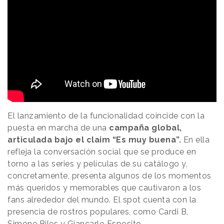
El lanzamiento de la funcionalidad coincide con la
puesta en marcha de una
campaña global,
articulada bajo el claim “Es muy buena”.
En ella
refleja la conversación social que se produce en
torno a las series y películas de su catálogo y,
concretamente, presenta algunos de los momentos
más queridos y memorables que cautivaron a los
fans alrededor del mundo. El spot cuenta con la
presencia de rostros populares, como Cardi B,
Simone Biles y Giancarlo Esposito.