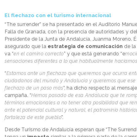
El flechazo con el turismo internacional
“The surrender” se ha presentado en el Auditorio Manue
Falla de Granada, con la presencia de autoridades y de
Presidente de la Junta de Andalucía, Juanma Moreno. É
asegurado que la
estrategia de comunicación
de la
va “
en el camino correcto
” y que está generando “e
moci
sensaciones diferentes a lo que habitualmente hacíamo
“
Estamos ante un flechazo que queremos que ocurra entr
ciudadanos del mundo y Andalucía y queremos que ese
flechazo de un paso más
”, ha dicho respecto al mensaje
campaña. “
Hemos pasado de esa Andalucía que te romp
términos emocionales a no tener otra posibilidad que ren
ante el potencial cultural y natural, el patrominio históric
fortaleza de este pueblo
".
Desde Turismo de Andalucía esperan que “The Surrend
tenga un
impacto
similar a la primera parte de la cam