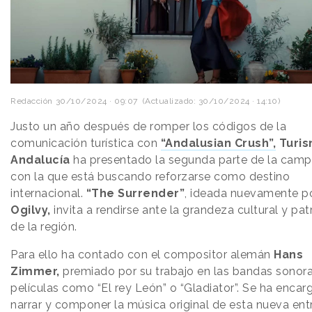
Redacción
30/10/2024 · 09:07
(Actualizado: 30/10/2024 · 14:10)
Justo un año después de romper los códigos de la
comunicación turística con
“Andalusian Crush”,
Turi
Andalucía
ha presentado la segunda parte de la cam
con la que está buscando reforzarse como destino
internacional.
“The Surrender”
, ideada nuevamente p
Ogilvy,
invita a rendirse ante la grandeza cultural y pat
de la región.
Para ello ha contado con el compositor alemán
Hans
Zimmer,
premiado por su trabajo en las bandas sonor
películas como “El rey León” o “Gladiator”. Se ha enca
narrar y componer la música original de esta nueva ent