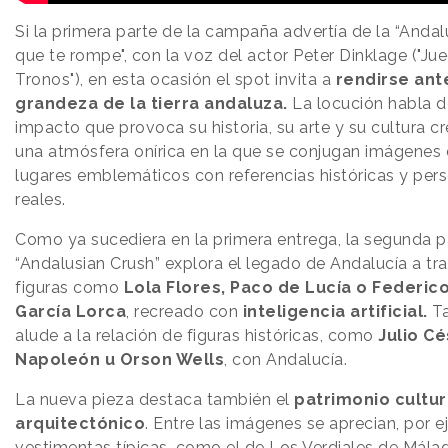
Si la primera parte de la campaña advertía de la “Andal
que te rompe", con la voz del actor Peter Dinklage ("Ju
Tronos"), en esta ocasión el spot invita a
rendirse ant
grandeza de la tierra andaluza.
La locución habla d
impacto que provoca su historia, su arte y su cultura c
una atmósfera onírica en la que se conjugan imágenes
lugares emblemáticos con referencias históricas y per
reales.
Como ya sucediera en la primera entrega, la segunda p
“Andalusian Crush” explora el legado de Andalucía a tr
figuras como
Lola Flores, Paco de Lucía o Federic
García Lorca
, recreado con
inteligencia artificial.
T
alude a la relación de figuras históricas, como
Julio Cé
Napoleón u Orson Wells
, con Andalucía.
La nueva pieza destaca también el
patrimonio cultur
arquitectónico
. Entre las imágenes se aprecian, por e
vestimentas típicas, como el de Los Verdiales de Málag