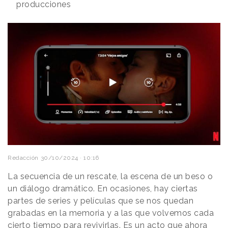
producciones
Redacción
30/10/2024 · 10:16
La secuencia de un rescate, la escena de un beso o
un diálogo dramático. En ocasiones, hay ciertas
partes de series y películas que se nos quedan
grabadas en la memoria y a las que volvemos cada
cierto tiempo para revivirlas. Es un acto que ahora