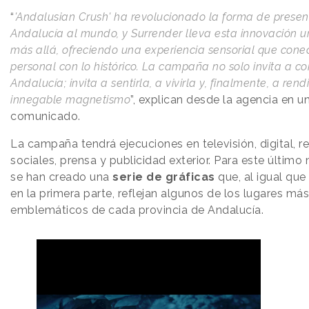
“
'Andalusian Crush' ha revolucionado la forma de presen
Andalucía al mundo, y Surrender lleva esta innovación 
más allá, ofreciendo una experiencia sensorial que conec
personal con lo histórico. La campaña no solo invita a c
Andalucía; invita a sentirla, a vivirla y, finalmente, a rend
innegable magnetismo
”, explican desde la agencia en u
comunicado.
La campaña tendrá ejecuciones en televisión, digital, r
sociales, prensa y publicidad exterior. Para este último
se han creado una
serie de gráficas
que, al igual que
en la primera parte, reflejan algunos de los lugares más
emblemáticos de cada provincia de Andalucía.