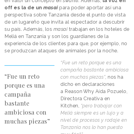
en valor un concepto en
swahili
. Además,
la voz en
off es la de un
masai
para poder aportar así una
perspectiva sobre Tanzania desde el punto de vista
de un lugareño que invita al espectador a descubrir
su país. Además, los
masai
trabajan en los hoteles de
Meliá en Tanzania y son los guardianes de la
experiencia de los clientes para que, por ejemplo, no
se produzcan ataques de animales por la noche.
“Fue un reto porque es una
campaña bastante ambiciosa
“Fue un reto
con muchas piezas”
, nos ha
porque es una
dicho en declaraciones
a
Reason
.
Why
Aída Pozuelo,
campaña
Directora Creativa en
bastante
Kitchen,
“pero trabajar con
ambiciosa con
Meliá siempre es un lujo y a
muchas piezas”
nivel de procesos y rodaje en
Tanzania nos lo han puesto