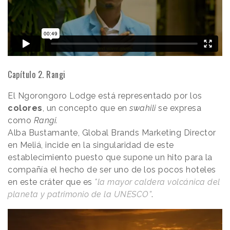
Capítulo 2. Rangi
El Ngorongoro Lodge está representado por los
colores
, un concepto que en
swahili
se expresa
como
Rangi.
Alba Bustamante, Global Brands Marketing Director
en Meliá, incide en la singularidad de este
establecimiento puesto que supone un hito para la
compañía el hecho de ser uno de los pocos hoteles
en este cráter que es
"la mayor caldera volcánica del
planeta y patrimonio de la UNESCO”
.