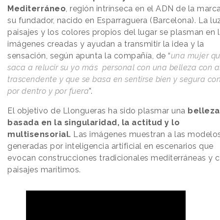
Mediterráneo
, región intrínseca en el ADN de la marc
su fundador, nacido en Esparraguera (Barcelona). La luz
paisajes y los colores propios del lugar se plasman en 
imágenes creadas y ayudan a transmitir la idea y la
sensación, según apunta la compañía, de “
una mujer q
saca a relucir su yo más personal con una belleza con 
trascendente y que se basa en sentirse bien y segura con
por dentro y por fuera
”.
El objetivo de Llongueras ha sido plasmar una
belleza
basada en la singularidad, la actitud y lo
multisensorial.
Las imágenes muestran a las modelo
generadas por inteligencia artificial en escenarios que
evocan construcciones tradicionales mediterráneas y 
paisajes marítimos.