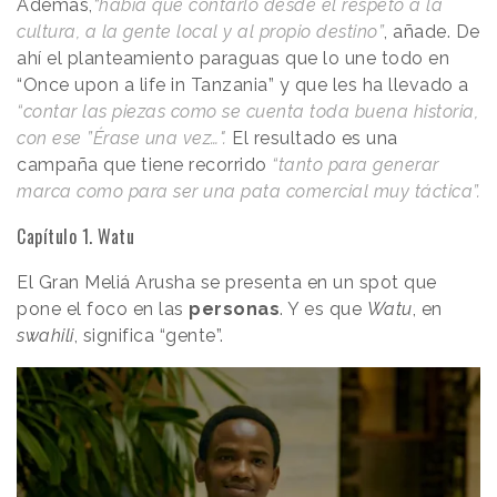
Además,
“había que contarlo desde el respeto a la
cultura, a la gente local y al propio destino”
, añade. De
ahí el planteamiento paraguas que lo une todo en
“Once upon a life in Tanzania” y que les ha llevado a
“contar las piezas como se cuenta toda buena historia,
con ese ”Érase una vez…".
El resultado es una
campaña que tiene recorrido
“tanto para generar
marca como para ser una pata comercial muy táctica”.
Capítulo 1. Watu
El Gran Meliá Arusha se presenta en un spot que
pone el foco en las
personas
. Y es que
Watu
, en
swahili
, significa “gente”.