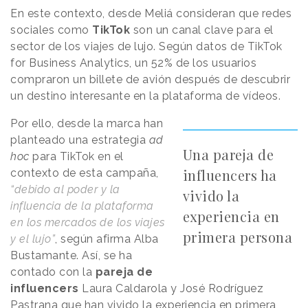
En este contexto, desde Meliá consideran que redes
sociales como
TikTok
son un canal clave para el
sector de los viajes de lujo. Según datos de TikTok
for Business Analytics, un 52% de los usuarios
compraron un billete de avión después de descubrir
un destino interesante en la plataforma de vídeos.
Por ello, desde la marca han
planteado una estrategia
ad
Una pareja de
hoc
para TikTok en el
influencers ha
contexto de esta campaña,
“debido al poder y la
vivido la
influencia de la plataforma
experiencia en
en los mercados de los viajes
primera persona
y el lujo”
, según afirma Alba
Bustamante. Así, se ha
contado con la
pareja de
influencers
Laura Caldarola y José Rodríguez
Pastrana que han vivido la experiencia en primera