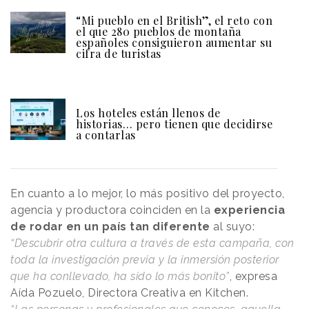
“Mi pueblo en el British”, el reto con
el que 280 pueblos de montaña
españoles consiguieron aumentar su
cifra de turistas
Los hoteles están llenos de
historias… pero tienen que decidirse
a contarlas
En cuanto a lo mejor, lo más positivo del proyecto,
agencia y productora coinciden en la
experiencia
de rodar en un país tan diferente
al suyo:
“Descubrir otra cultura a través de esta campaña, con
toda la investigación previa y la inmersión posterior
que ha conllevado, ha sido lo más bonito”
, expresa
Aída Pozuelo, Directora Creativa en Kitchen.