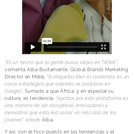
"Es un hecho que la gente busca viajes en TikTok"
,
comenta Alba Bustamante, Global Brands Marketing
Director en Meliá.
"Si etiquetas bien el contenido, es un
canal estratégico que además se posiciona en
Google"
. Sumado a que África, y en especial su
cultura, es tendencia,
“apostar por esta plataforma es
una manera de ser disruptivos, innovadores y
demostrar que esta red social va más allá de los
jóvenes”, añade
Alba.
Y así, con el foco puesto en las tendencias y el