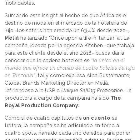
inolvidables.
Sumando este insight al hecho de que África es el
destino de moda en el mercado de la hotelería de
lujo -los safaris han crecido un 63,4% desde 2020-,
Meliá
ha lanzado “Once upon a life in Tanzania”. La
campaña, ideada por la agencia Kitchen -que trabaja
para este cliente desde el año 2018- busca dar a
conocer que la cadena hotelera es
“la única en el
mundo que ofrece un circuito de cuatro hoteles de lujo
en Tanzania”
, tal y como expresa Alba Bustamante,
Global Brands Marketing Director en Meliá,
refiriéndose a la USP o
Unique Selling Proposition
. La
productora a cargo de la campaña ha sido
The
Royal Production Company.
Como si de cuatro capítulos de
un cuento
se
tratara, la campaña se ha articulado en torno a
cuatro spots, narrado cada uno de ellos para poner