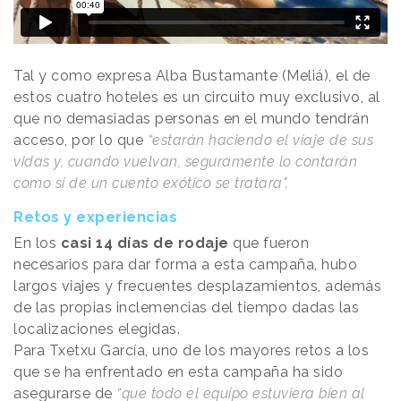
Tal y como expresa Alba Bustamante (Meliá), el de
estos cuatro hoteles es un circuito muy exclusivo, al
que no demasiadas personas en el mundo tendrán
acceso, por lo que
“estarán haciendo el viaje de sus
vidas y, cuando vuelvan, seguramente lo contarán
como si de un cuento exótico se tratara".
Retos y experiencias
En los
casi 14 días de rodaje
que fueron
necesarios para dar forma a esta campaña, hubo
largos viajes y frecuentes desplazamientos, además
de las propias inclemencias del tiempo dadas las
localizaciones elegidas.
Para Txetxu García, uno de los mayores retos a los
que se ha enfrentado en esta campaña ha sido
asegurarse de
“que todo el equipo estuviera bien al