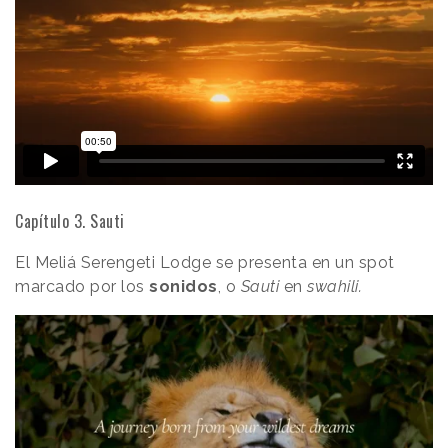
Capítulo 3. Sauti
El Meliá Serengeti Lodge se presenta en un spot
marcado por los
sonidos
, o
Sauti
en
swahili.