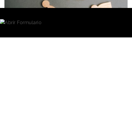
Redacción
14/01/2021 · 18:04
En un panorama incierto en el que las
cookies de
terceros
desaparecerán en un año y en el que en
algunos casos, los medios tienen que competir con
plataformas y redes sociales
como
Twitch
, las
suscripciones se están presentando como la
prioridad de ingresos más importante para los
publishers de diarios y revistas.
Según el informe "Journalism,
media, and technology
Los datos se
trends and predictions 2021"
extraen del
del
Instituto Reuters
, el
76% de los publishers de 43
pronóstico del
países creen que los
Instituto Reuters
modelos de suscripción