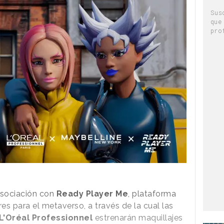
Sus
que
pro
sociación con
Ready Player Me
, plataforma
es para el metaverso, a través de la cual las
L'Oréal Professionnel
estrenarán maquillajes