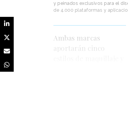
y peinados exclusivos para el di
de 4.000 plataformas y aplicaci
Ambas marcas
aportarán cinco
estilos de maquillaje y
peinados a la
plataforma Ready
Player Me
los límites de la creatividad para
virtual
”. Todos los looks estarán