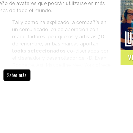
seño de avatares que podrán utilizarse en más
ones de todo el mundo.
Tal y como ha explicado la compañía en
un comunicado, en colaboración con
maquilladores, peluqueros y artistas 3D
de renombre, ambas marcas aportan
looks seleccionados
co-diseñados por
V
el diseñador y desarrollador de 3D, Evan
Rochette. Así, Maybelline New York ofrece
cinco estilos de maquillaje
“
para dar a
Saber más
todo el mundo la oportunidad de expresar
sus looks de forma creativa en un contexto
virtual”
, mientras que L'Oréal Professionnel
brinda otros
cinco estilos de peinados
“
inspiradores y de tendencia que superan
 una expresión ilimitada del cabello en el mundo
 disponibles en la plataforma Ready Player Me.