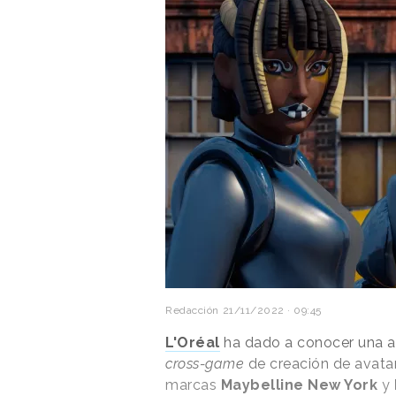
Redacción
21/11/2022 · 09:45
L'Oréal
ha dado a conocer una a
cross-game
de creación de avatar
marcas
Maybelline New York
y