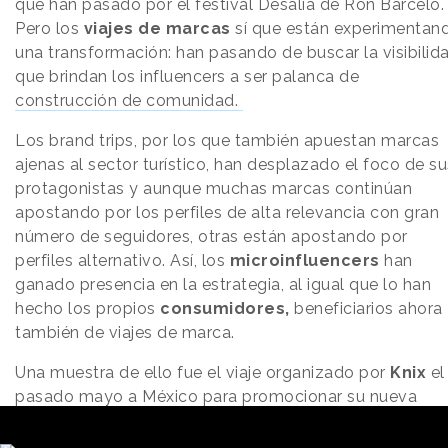
que han pasado por el festival Desalia de Ron Barceló.
Pero los
viajes de marcas
sí que están experimentan
una transformación: han pasando de buscar la visibilid
que brindan los influencers a ser palanca de
construcción de comunidad.
Los brand trips, por los que también apuestan marcas
ajenas al sector turístico, han desplazado el foco de su
protagonistas y aunque muchas marcas continúan
apostando por los perfiles de alta relevancia con gran
número de seguidores, otras están apostando por
perfiles alternativo. Así, los
microinfluencers
han
ganado presencia en la estrategia, al igual que lo han
hecho los propios
consumidores,
beneficiarios ahora
también de viajes de marca.
Una muestra de ello fue el viaje organizado por
Knix
el
pasado mayo a México para promocionar su nueva
colección de trajes de baño. La marca invitó a una
selección de consumidoras y acompañantes, así como