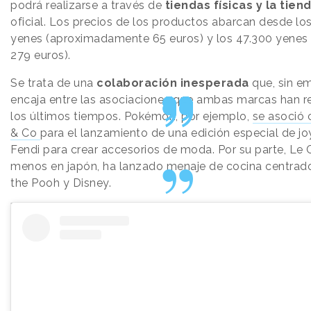
podrá realizarse a través de
tiendas físicas y la tien
oficial. Los precios de los productos abarcan desde lo
yenes (aproximadamente 65 euros) y los 47.300 yenes 
279 euros).
Se trata de una
colaboración inesperada
que, sin e
encaja entre las asociaciones que ambas marcas han r
los últimos tiempos. Pokémon, por ejemplo,
se asoció 
& Co
para el lanzamiento de una edición especial de jo
Fendi para crear accesorios de moda. Por su parte, Le C
menos en japón, ha lanzado menaje de cocina centrad
the Pooh y Disney.