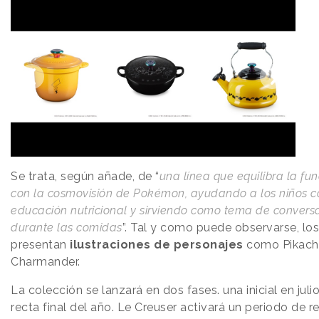
Se trata, según añade, de “
una línea que equilibra la fu
con la cosmovisión de Pokémon, ayudando a los niños c
educación nutricional y sirviendo como tema de convers
durante las comidas
”. Tal y como puede observarse, los
presentan
ilustraciones de personajes
como Pikachu
Charmander.
La colección se lanzará en dos fases. una inicial en julio
recta final del año. Le Creuser activará un periodo de r