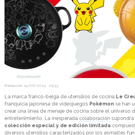
Redacción
14/06/2024 · 09:53
La marca franco-belga de utensilios de cocina
Le Cre
franquicia japonesa de videojuegos
Pokémon
se han u
crear una línea de menaje de cocina sobre el universo 
entretenimiento. La inesperada
colaboración
supondrá
colección especial y de edición limitada
compuest
diversos utensilios caracterizados por los esmaltes fu