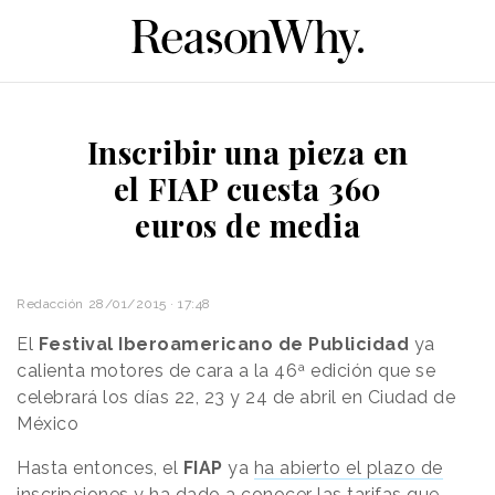
Inscribir una pieza en
el FIAP cuesta 360
euros de media
Redacción
28/01/2015 · 17:48
El
Festival Iberoamericano de Publicidad
ya
calienta motores de cara a la 46ª edición que se
celebrará los días 22, 23 y 24 de abril en Ciudad de
México
Hasta entonces, el
FIAP
ya
ha abierto el plazo de
inscripciones
y ha dado a conocer las tarifas que