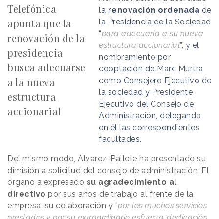
Telefónica
la
renovación ordenada
de
apunta que la
la Presidencia de la Sociedad
“
para adecuarla a su nueva
renovación de la
estructura accionarial
”, y el
presidencia
nombramiento por
busca adecuarse
cooptación de Marc Murtra
a la nueva
como Consejero Ejecutivo de
la sociedad y Presidente
estructura
Ejecutivo del Consejo de
accionarial
Administración, delegando
en él las correspondientes
facultades.
Del mismo modo, Álvarez-Pallete ha presentado su
dimisión a solicitud del consejo de administración. El
órgano a expresado
su agradecimiento al
directivo
por sus años de trabajo al frente de la
empresa, su colaboración y “
por los muchos servicios
prestados y por su extraordinario esfuerzo, dedicación