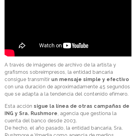
A través de imágenes de archivo de la artista y
grafismos sobreimpresos, la entidad bancaria
consigue transmitir
un mensaje simple y efectivo
con una duración de aproximadamente 45 segundos
que se adapta a la tendencia del contenido efímero.
Esta acción
sigue la línea de otras campañas de
ING y Sra. Rushmore
, agencia que gestiona la
cuenta del banco desde 2003.
De hecho, el año pasado, la entidad bancaria, Sra.
Rushmore e Ymedia como agencia de medios,