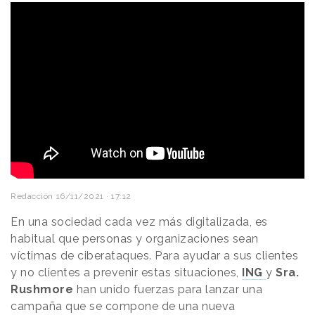
Redacción
16/11/2021 · 17:12
En una sociedad cada vez más digitalizada, es
habitual que personas y organizaciones sean
víctimas de ciberataques. Para ayudar a sus clientes
y no clientes a prevenir estas situaciones,
ING
y
Sra.
Rushmore
han unido fuerzas para lanzar una
campaña que se compone de una nueva