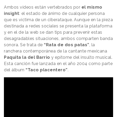
Ambos vídeos están vertebrados por
el mismo
insight
: el estado de ánimo de cualquier persona
que es víctima de un ciberataque. Aunque en la pieza
destinada a redes sociales se presenta la plataforma
y en el de la web se dan tips para prevenir estas
desagradables situaciones, ambos comparten banda
sonora. Se trata de
“Rata de dos patas”
, la
ranchera contemporánea de la cantante mexicana
Paquita la del Barrio
y epítome del insulto musical.
Esta canción fue lanzada en el año 2004 como parte
del álbum
“Taco placentero”
.