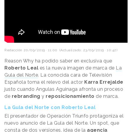
Redacción
20/09/2019 · 11:00
(Actualizado: 23/09/2019 · 10:42)
Reason Why ha podido saber en exclusiva que
Roberto Leal
es la nueva imagen de marca de
La
Gula del Norte
. La conocida cara de Televisión
Española toma el relevo del actor
Karra Errejalde
justo cuando Angulas Aguinaga afronta un proceso
de
rebranding
y
reposicionamiento
de marca.
La Gula del Norte con Roberto Leal
El presentador de Operación Triunfo protagoniza el
nuevo anuncio de La Gula del Norte. Un spot, que
consta de dos versiones, idea de la
agencia