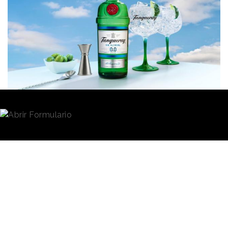
Redacción
22/02/2021 · 16:52
La pandemia ha transformado notablemente el
comportamiento de los consumidores
respecto a la
industria de las
bebidas
. El confinamiento y la
imposición de toques de queda como medida de
prevención han generado
nuevos momentos de
consumo
dentro del hogar y ha alternado el horario
en el que se disfruta de refrescos y espirituosos.
Tanto el consumo como el estilo de vida actual se