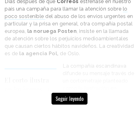
Dias después de que
Correos
estrenase en nuestro
país una campaña para llamar la atención sobre
lo
poco sostenible
del abuso de los envíos urgentes en
particular y la prisa en general, otra compañía postal
europea,
la noruega Posten
, insiste en la llamada
de atención sobre los perjuicios medioambientales
que causan ciertos hábitos navideños. La creatividad
es de
la agencia Pol,
de Oslo.
La compañía escandinava
difunde su mensaje través de
El corto ilustra
un cortometraje planteado
en imágenes, a
como la ilustración en
imágenes, a modo de
modo de
Seguir leyendo
flashback
, de las palabras
flashback
, las
que un hombre va
palabras que un
escribiendo en una carta. En
hombre escribe
las escenas iniciales se ve
cómo, en medio de un
en una carta.