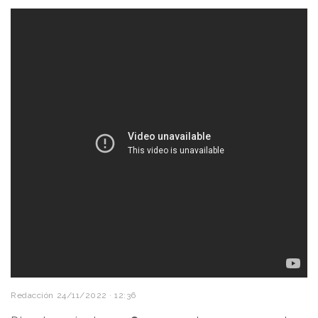
Posten wants to motivate other companies to step
up their efforts to fight climate change. As one of
the region’s largest logistics companies, it also
acknowledged that it is part of the problem. Posten
has cut 51% of its CO2 emissions so far and aims for
all of its distribution to be emissions-free by 2030.
Redacción
24/11/2022 · 12:36