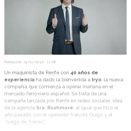
regresa.
“
No puedo vivir sin ti. Nadie puede”,
le dice
Papá Noel.
Redacción
24/11/2022 · 11:08
Un maquinista de
Renfe
con
40 años de
experiencia
ha dado la bienvenida a
Iryo
, la nueva
compañía que comienza a operar mañana en el
mercado ferroviario español. Se trata de una
Una advertencia final
campaña lanzada por Renfe en redes sociales, idea
Al final de la pieza, que tiene cuatro minutos de
de la agencia
Sra. Rushmore
, al igual que hizo el
duración, Posten sobreimpresiona la siguiente
año pasado con el operador francés
Ouigo y el
advertencia:
“La Madre Tierra no tiene más
“Juego de Trenes”.
oportunidades que dar”
e informa de que solo