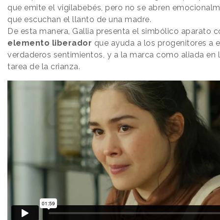
que emite el vigilabebés, pero no se abren emocional
que escuchan el llanto de una madre.
De esta manera, Gallia presenta el simbólico aparato 
elemento liberador
que ayuda a los progenitores a e
verdaderos sentimientos, y a la marca como aliada en l
tarea de la crianza.