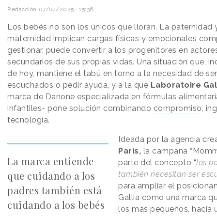
Redacción
07/04/2025 · 15:36
Los bebés no son los únicos que lloran. La paternidad y
maternidad implican cargas físicas y emocionales com
gestionar, puede convertir a los progenitores en actore
secundarios de sus propias vidas. Una situación que, in
de hoy, mantiene el tabú en torno a la necesidad de se
escuchados o pedir ayuda, y a la que
Laboratoire Gal
marca de Danone especializada en fórmulas alimentari
infantiles- pone solución combinando
compromiso
, in
tecnología.
Ideada por la agencia cre
Paris,
la campaña “Mom
La marca entiende
parte del concepto “
los p
que cuidando a los
también necesitan ser es
para ampliar el posiciona
padres también está
Gallia como una marca qu
cuidando a los bebés
los más pequeños, hacia