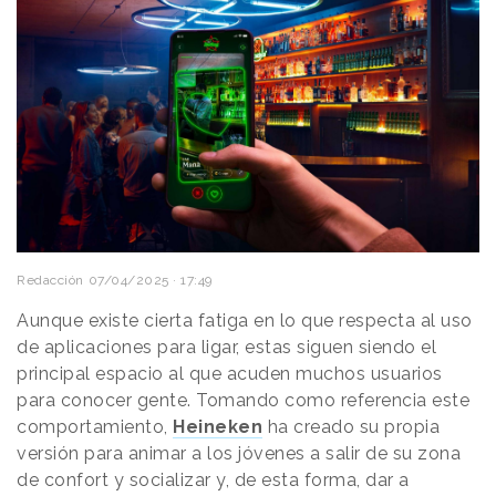
Redacción
07/04/2025 · 17:49
Aunque existe cierta fatiga en lo que respecta al uso
de aplicaciones para ligar, estas siguen siendo el
principal espacio al que acuden muchos usuarios
para conocer gente. Tomando como referencia este
comportamiento,
Heineken
ha creado su propia
versión para animar a los jóvenes a salir de su zona
de confort y socializar y, de esta forma, dar a