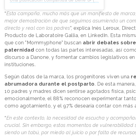
Una publicación compartida de Béné 🥳 (@this_perfectday)
“
Esta campaña, mucho más que un manifiesto de marca,
mejor demostración de que seguimos asumiendo un co
directo y real con los padres
”, explica Inès Leroux, Direc
Producto de Laboratoire Gallia, en LinkedIn. Esta mism
que con "Mommyphone" buscan
abrir debates sobre
paternidad
con todas las partes interesadas, así como
discurso a
Danone, y fomentar cambios legislativos en 
instituciones.
Según datos de la marca, los progenitores viven una
r
abrumadora durante el postparto
. De esta manera
10 padres y madres dicen sentirse agotados física, psi
emocionalmente, el 88% reconocen experimentar tanto 
como agotamiento, y el 97% desearía contar con más
“
En este contexto, la necesidad de escucha y acompaña
crucial. Sin embargo, estos momentos de vulnerabilidad 
siendo un tabú, por miedo al juicio o por falta de recurso