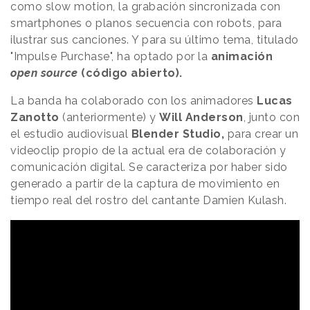
como slow motion, la grabación sincronizada con
smartphones o planos secuencia con robots, para
ilustrar sus canciones. Y para su último tema, titulado
"Impulse Purchase", ha optado por la
animación
open source
(código abierto).
La banda ha colaborado con los animadores
Lucas
Zanotto
(anteriormente) y
Will Anderson
, junto con
el estudio audiovisual
Blender Studio,
para crear un
videoclip propio de la actual era de colaboración y
comunicación digital. Se caracteriza por haber sido
generado a partir de la captura de movimiento en
tiempo real del rostro del cantante Damien Kulash.