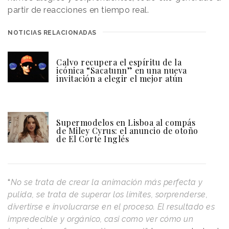
partir de reacciones en tiempo real.
NOTICIAS RELACIONADAS
Calvo recupera el espíritu de la
icónica “Sacatunn” en una nueva
invitación a elegir el mejor atún
Supermodelos en Lisboa al compás
de Miley Cyrus: el anuncio de otoño
de El Corte Inglés
“
No se trata de crear la animación más perfecta y
pulida, se trata de superar los límites, sorprenderse,
divertirse e involucrarse en el proceso. El resultado es
impredecible y orgánico, casi como ver cómo un