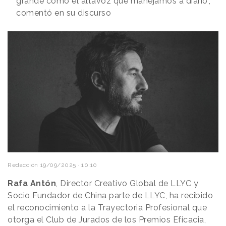
grande como el altavoz que manejamos a diario",
comentó en su discurso
Redacción
19/09/2025 · 10:10
Rafa Antón
, Director Creativo Global de LLYC y
Socio Fundador de China parte de LLYC, ha recibido
el reconocimiento a la Trayectoria Profesional que
otorga el Club de Jurados de los Premios Eficacia,