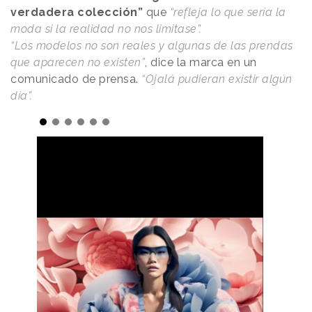
verdadera colección”
que
“refleja lo que sería la
moda si la realidad no nos limitase”.
“Los modelos no son reales y algunas de las prendas
que aparecen no existen”
, dice la marca en un
comunicado de prensa.
“Ojalá pudieran existir algún
día”.