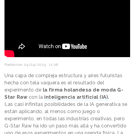
Redacción
04/04/2023 · 11:08
Una capa de compleja estructura y aires futuristas
hecha con tela vaquera es el resultado del
experimento de
la firma holandesa de moda G-
Star Raw
con la
inteligencia artificial (IA)
.
Las casi infinitas posibilidades de la IA generativa se
están aplicando, al menos como juego o
experimento, en todas las industrias creativas, pero
G-Star Raw ha ido un paso más allá y ha convertido
uno de esos experimentos en una prenda física. La