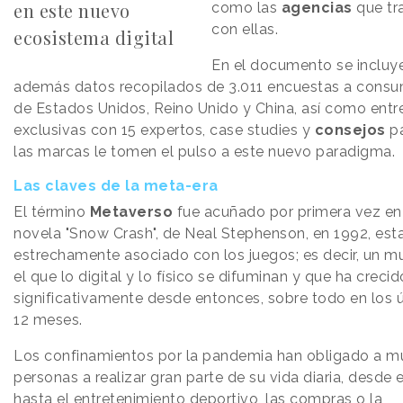
en este nuevo
como las
agencias
que tr
con ellas.
ecosistema digital
En el documento se incluy
además datos recopilados de 3.011 encuestas a consu
de Estados Unidos, Reino Unido y China, así como entr
exclusivas con 15 expertos, case studies y
consejos
pa
las marcas le tomen el pulso a este nuevo paradigma.
Las claves de la meta-era
El término
Metaverso
fue acuñado por primera vez en
novela "Snow Crash", de Neal Stephenson, en 1992, es
estrechamente asociado con los juegos; es decir, un 
el que lo digital y lo físico se difuminan y que ha crecid
significativamente desde entonces, sobre todo en los 
12 meses.
Los confinamientos por la pandemia han obligado a 
personas a realizar gran parte de su vida diaria, desde e
hasta el entretenimiento deportivo, las compras o la