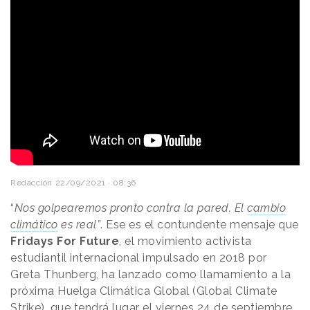
Redacción
22/09/2021 · 08:36
“
Nos golpearemos pronto contra la pared. El
cambio
climático
es real”
. Ese es el contundente mensaje que
Fridays For Future
, el movimiento activista
estudiantil internacional impulsado en 2018 por
Greta Thunberg, ha lanzado como llamamiento a la
próxima Huelga Climática Global (Global Climate
Strike), que tendrá lugar el viernes 24 de septiembre.