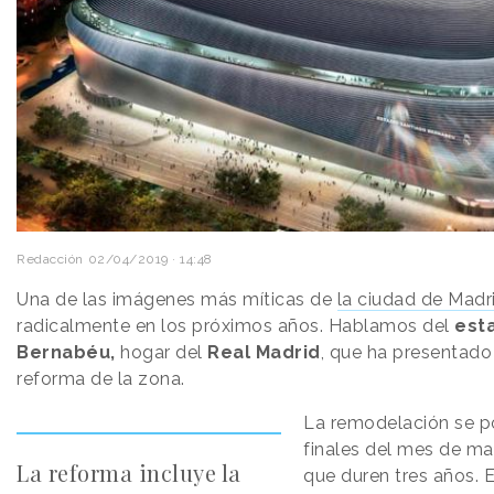
Redacción
02/04/2019 · 14:48
Una de las imágenes más míticas de
la ciudad de Madr
radicalmente en los próximos años. Hablamos del
esta
Bernabéu,
hogar del
Real Madrid
, que ha presentado
reforma de la zona.
La remodelación se p
finales del mes de ma
La reforma incluye la
que duren tres años. 