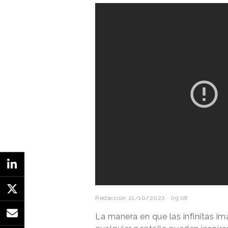
eléctrico y dónde puede hacerse
”
de Comunicaciones de Marketing
La campaña de promoción de los
agencia de medios, ha contado con
publicidad exterior, y para digit
compartido un video del
proceso
cómo se han empleado los vehícu
Redacción
21/10/2022 · 09:08
La manera en que las infinitas i