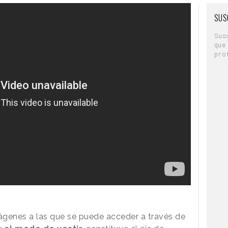
, ha comentado Gemma Giovinazzo, Directora
SUS
 de Ford.
Sus
 vehículos, que cuenta con
Mindshare
como
que
 trailer del corto, el propio corto y piezas de
pro
al y redes sociales. Además, la compañía ha
 detrás de las cámaras
para evidenciar
los eléctricos durante la producción.
mágenes a las que se puede acceder a través de