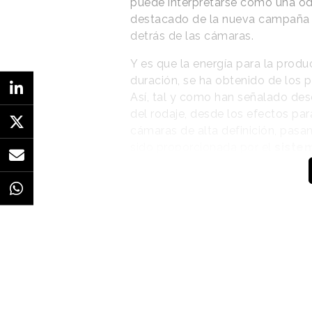
puede interpretarse como una oda
destacado de la nueva campaña d
detrás de las cámaras.
Y es que la energía para la prod
duración, se ha obtenido de los 
Así, tal y como han señalado des
del rodaje, desde los efectos para
cámaras de alta definición, pasan
sido proporcionada por el
siste
camionetas F-150 Lightning y E-T
“Sentimos que era
necesario hacer algo
que nunca antes se
había hecho”