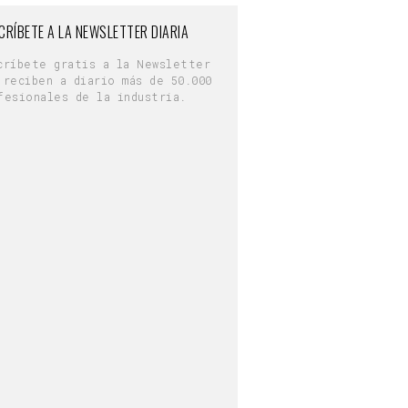
CRÍBETE A LA NEWSLETTER DIARIA
críbete gratis a la Newsletter
 reciben a diario más de 50.000
fesionales de la industria.