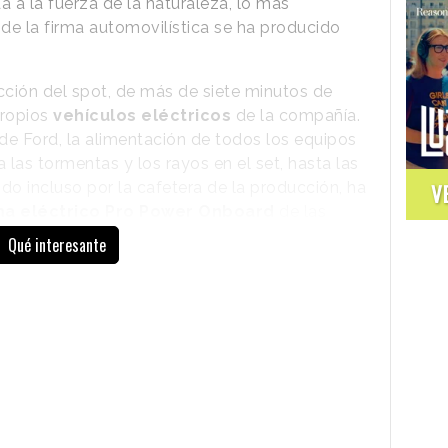
 a la fuerza de la naturaleza, lo más
e la firma automovilística se ha producido
ucción del spot, de más de siete minutos de
propios
vehículos eléctricos
de la compañía.
de Ford, la alimentación de todos los equipos
 las tormentas y los rayos en el set, hasta las
do incluso por la cafetera de la producción, ha
V
ma eléctrico Pro Power Onboard
de las
ransit.
Qué interesante
De esta forma, y aunque en la pieza no
aparece ninguno de los vehículos de Ford,
el cortometraje pretende poner en
evidencia los esfuerzos continuados de la
compañía para liderar la
electrificación
de la movilidad
. “
Para realmente ayudar
a mostrar cómo Ford es líder en vehículos
eléctricos y destacarse de la competencia,