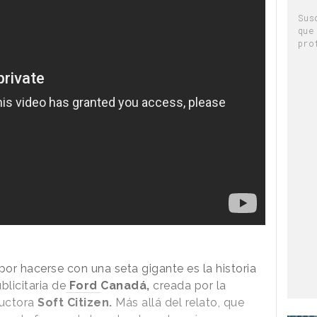
Sus
que
pro
or hacerse con una seta gigante es la historia
blicitaria de
Ford
Canadá,
creada por la
ductora
Soft Citizen.
Más allá del relato, que