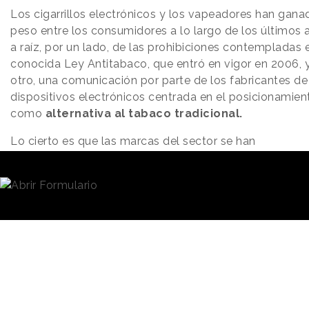
Los cigarrillos electrónicos y los vapeadores han gana
peso entre los consumidores a lo largo de los últimos 
a raíz, por un lado, de las prohibiciones contempladas 
conocida Ley Antitabaco, que entró en vigor en 2006, 
otro, una comunicación por parte de los fabricantes de
dispositivos electrónicos centrada en el posicionamien
como
alternativa al tabaco tradicional.
Lo cierto es que las marcas del sector se han
promocionado, tanto en sus páginas web como en sus
redes sociales o publicidad exterior, como
productos
favorables, incluso, para dejar de fumar.
Por ejemp
la marca Frumist asegura en la descripción de sus
vapeadores que ofrece “
al mundo una solución única y
alternativa más saludable al tabaco
”; mientras que
PharmaVap apunta que se dedica a “
cubrir las necesid
de aquellas personas que buscan un producto innovador
de alta calidad para evitar los efectos negativos de la
nicotina
”.