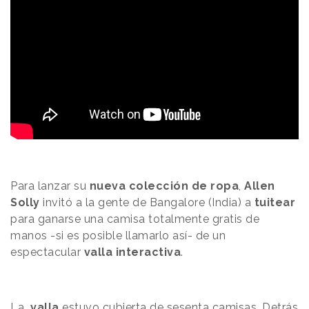
Para lanzar su
nueva colección de ropa
,
Allen
Solly
invitó a la gente de Bangalore (India) a
tuitear
para ganarse una camisa totalmente gratis de
manos -si es posible llamarlo así- de un
espectacular
valla interactiva
.
La
valla
estuvo cubierta de sesenta camisas. Detrás