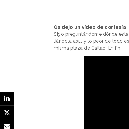
Os dejo un vídeo de cortesía
Sigo preguntándome dónde estab
liándola así... y lo peor de todo 
misma plaza de Callao. En fin...