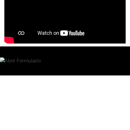
Redacción
29/10/2020 · 09:01
Si hay algo que hace único al
cine
de terror es su
sonido. Alfred Hitchcock logró que la banda sonora
de "
Psicosis"
perpetrara en nuestra memoria pero,
¿cómo se logran estos
sonidos
?
Aunque ahora el cine de
terror ha evolucionado
Muchos de los
mucho, una gran mayoría de
sonidos del cine
los sonidos que consiguen
erizarnos la piel se consiguen
de terror se
a través de
frutas
y