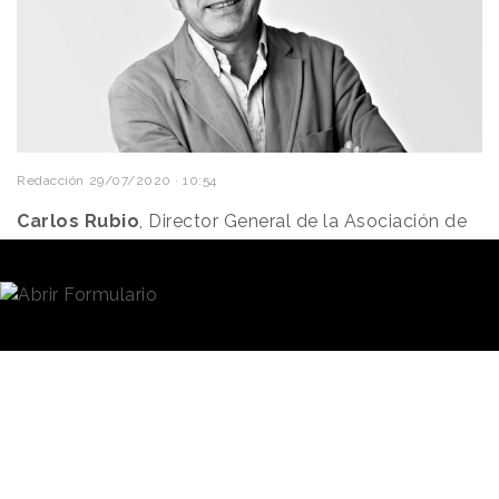
Redacción
29/07/2020 · 10:54
Carlos Rubio
, Director General de la Asociación de
la Creatividad Transformadora (antes AEACP) desde
1988 y gerente de El Sol, ha tomado la decisión
de retirarse profesionalmente y, por lo tanto, dejar
sus cargos al frente de la patronal y del festival.
Rubio ha querido
agradecer
la profesionalidad y el
"La publicidad
cariño
a todos los
ha sido una
presidentes que ha tenido la
asociación a lo largo de los
parte muy