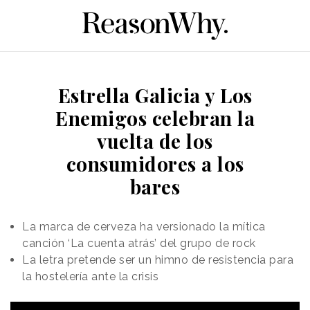
Estrella Galicia y Los
Enemigos celebran la
vuelta de los
consumidores a los
bares
La marca de cerveza ha versionado la mítica
canción ‘La cuenta atrás’ del grupo de rock
La letra pretende ser un himno de resistencia para
la hostelería ante la crisis