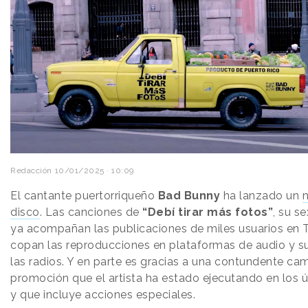
Redacción
10/01/2025 · 10:09
El cantante puertorriqueño
Bad Bunny
ha lanzado un
disco
. Las canciones de
“Debí tirar más fotos”
, su s
ya acompañan las publicaciones de miles usuarios en T
copan las reproducciones en plataformas de audio y s
las radios. Y en parte es gracias a una contundente c
promoción que el artista ha estado ejecutando en los ú
y que incluye acciones especiales.