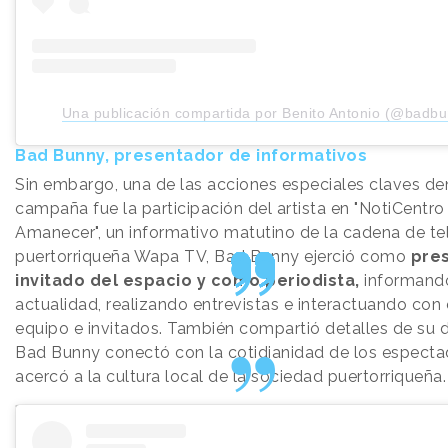
Una publicación compartida por Benito Antonio (@badbu
Bad Bunny, presentador de informativos
Sin embargo, una de las acciones especiales claves den
campaña fue la participación del artista en "NotiCentro
Amanecer", un informativo matutino de la cadena de te
puertorriqueña Wapa TV, Bad Bunny ejerció como
pre
invitado del espacio y como periodista,
informando
actualidad, realizando entrevistas e interactuando con 
equipo e invitados. También compartió detalles de su 
Bad Bunny conectó con la cotidianidad de los especta
acercó a la cultura local de la sociedad puertorriqueña