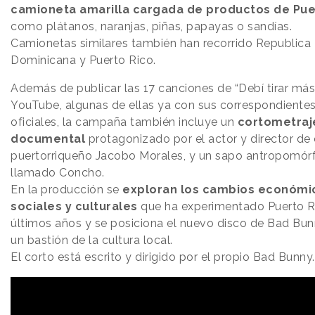
camioneta amarilla cargada de productos de Pue
como plátanos, naranjas, piñas, papayas o sandías.
Camionetas similares también han recorrido Republica
Dominicana y Puerto Rico.
Además de publicar las 17 canciones de “Debí tirar más
YouTube, algunas de ellas ya con sus correspondientes
oficiales, la campaña también incluye un
cortometraj
documental
protagonizado por el actor y director de 
puertorriqueño Jacobo Morales, y un sapo antropomór
llamado Concho.
En la producción se
exploran los cambios económi
sociales y culturales
que ha experimentado Puerto Ri
últimos años y se posiciona el nuevo disco de Bad B
un bastión de la cultura local.
El corto está escrito y dirigido por el propio Bad Bunny