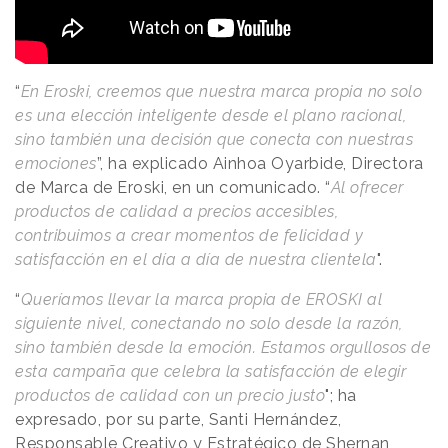
“
En Eroski, creemos que nuestra marca propia no solo
es una elección inteligente desde el plano racional,
sino también una decisión que conecta con nuestras
emociones
”, ha explicado Ainhoa Oyarbide, Directora
de Marca de Eroski, en un comunicado. “
Al ofrecer
productos de calidad a precios accesibles,
contribuimos a crear momentos de felicidad y
satisfacción en el día a día de nuestra clientela
".
“
Queríamos llevar la marca propia de EROSKI al
siguiente nivel, conectando no solo desde la razón,
sino también desde la emoción. Estamos orgullosos de
esta campaña que celebra la satisfacción de elegir
productos de calidad con un precio justo
"; ha
expresado, por su parte, Santi Hernández,
Responsable Creativo y Estratégico de Shernan