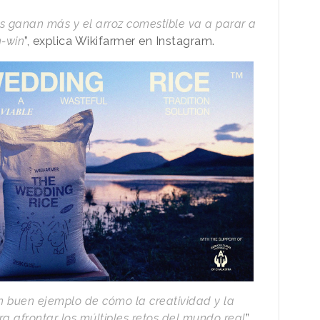
res ganan más y el arroz comestible va a parar a
n-win
”, explica Wikifarmer en Instagram.
buen ejemplo de cómo la creatividad y la
a afrontar los múltiples retos del mundo real
”,