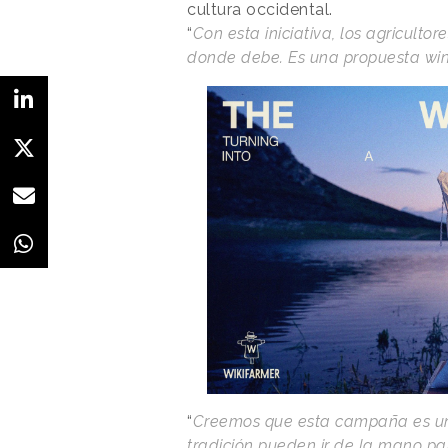
cultura occidental.
“
Con esta iniciativa, los agriculto
donde debe. Es una propuesta wi
“
Creemos que esta campaña es un 
tradición pueden ir de la mano par