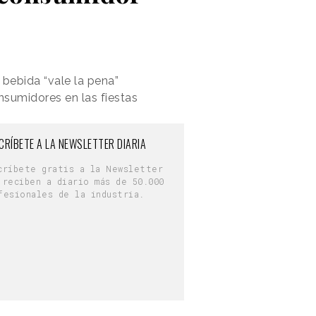
 bebida “vale la pena”
nsumidores en las fiestas
CRÍBETE A LA NEWSLETTER DIARIA
críbete gratis a la Newsletter
 reciben a diario más de 50.000
fesionales de la industria.