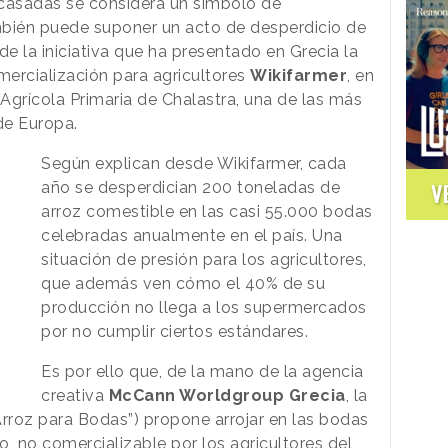
n casadas se considera un símbolo de
ambién puede suponer un acto de desperdicio de
 de la iniciativa que ha presentado en Grecia la
ercialización para agricultores
Wikifarmer
, en
Agrícola Primaria de Chalastra, una de las más
e Europa.
Según explican desde Wikifarmer, cada
año se desperdician 200 toneladas de
V
arroz comestible en las casi 55.000 bodas
celebradas anualmente en el país. Una
situación de presión para los agricultores,
que además ven cómo el 40% de su
producción no llega a los supermercados
por no cumplir ciertos estándares.
Es por ello que, de la mano de la agencia
creativa
McCann Worldgroup Grecia
, la
Arroz para Bodas”) propone arrojar en las bodas
o, no comercializable por los agricultores del