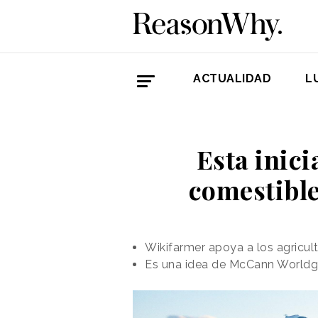
ACTUALIDAD
L
Esta inici
comestible
Wikifarmer apoya a los agricu
Es una idea de McCann Worldgro