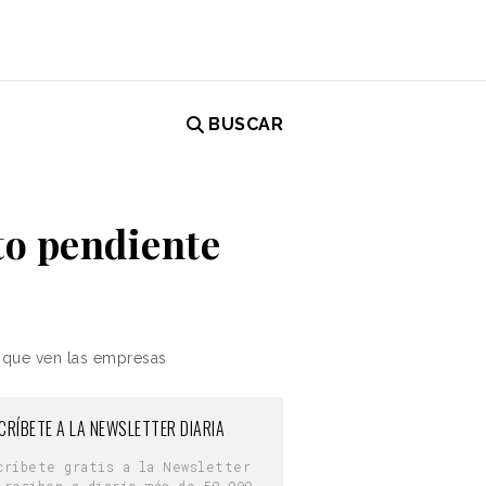
BUSCAR
to pendiente
s que ven las empresas
CRÍBETE A LA NEWSLETTER DIARIA
críbete gratis a la Newsletter
 reciben a diario más de 50.000