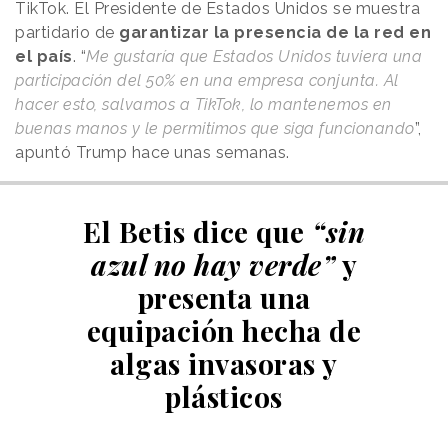
TikTok. El Presidente de Estados Unidos se muestra
partidario de
garantizar la presencia de la red en
el país
. “
Me gustaría que Estados Unidos tuviera una
participación del 50% en una empresa conjunta. Al
hacer esto, salvamos a TikTok, lo mantenemos en
buenas manos y le permitimos que siga funcionando
”,
apuntó Trump hace unas semanas.
El Betis dice que
“sin
azul no hay verde”
y
presenta una
equipación hecha de
algas invasoras y
plásticos