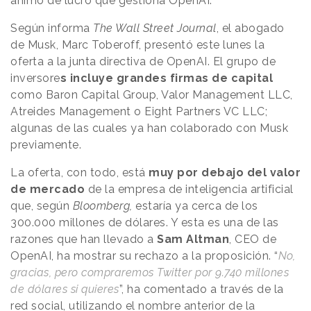
ánimo de lucro que gestiona OpenAI.
Según informa
The Wall Street Journal
, el abogado
de Musk, Marc Toberoff, presentó este lunes la
oferta a la junta directiva de OpenAI. El grupo de
inversore
s incluye grandes firmas de capital
como Baron Capital Group, Valor Management LLC,
Atreides Management o Eight Partners VC LLC;
algunas de las cuales ya han colaborado con Musk
previamente.
La oferta, con todo, está
muy por debajo del valor
de mercado
de la empresa de inteligencia artificial
que, según
Bloomberg,
estaría ya cerca de los
300.000 millones de dólares. Y esta es una de las
razones que han llevado a
Sam Altman
, CEO de
OpenAI, ha mostrar su rechazo a la proposición. “
No,
gracias, pero compraremos Twitter por 9.740 millones
de dólares si quieres
”, ha comentado a través de la
red social, utilizando el nombre anterior de la