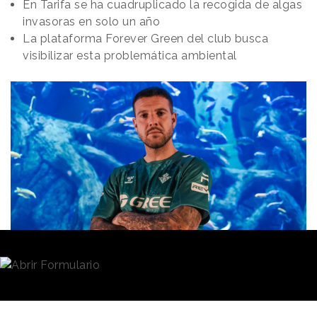
En Tarifa se ha cuadruplicado la recogida de algas
invasoras en solo un año
La plataforma Forever Green del club busca
visibilizar esta problemática ambiental
Redacción
11/02/2025 · 08:32
El
Real Betis Balompié
, a través de su plataforma
de
sostenibilidad
Forever Green -en la que lleva