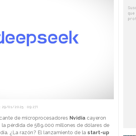
Sus
que
pro
 29/01/2025 · 09:27)
ricante de microprocesadores
Nvidia
cayeron
ó la pérdida de 589.000 millones de dólares de
o día. ¿La razón? El lanzamiento de la
start-up