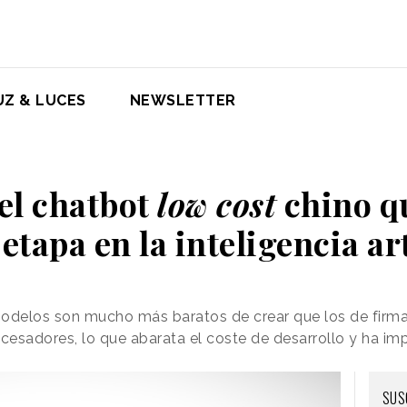
UZ & LUCES
NEWSLETTER
el chatbot
low cost
chino q
etapa en la inteligencia art
odelos son mucho más baratos de crear que los de fir
esadores, lo que abarata el coste de desarrollo y ha im
SUS