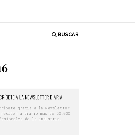
BUSCAR
16
CRÍBETE A LA NEWSLETTER DIARIA
críbete gratis a la Newsletter
 reciben a diario más de 50.000
fesionales de la industria.