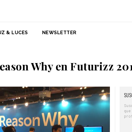
UZ & LUCES
NEWSLETTER
eason Why en Futurizz 20
SUS
Sus
que
pro