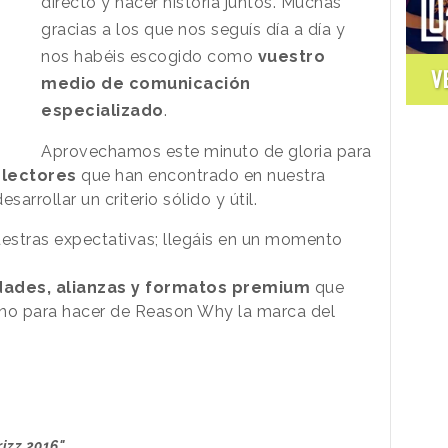
directo y hacer historia juntos.
Muchas
gracias a los que nos seguís día a día y
nos habéis escogido como
vuestro
V
medio de comunicación
especializado
.
Aprovechamos este minuto de gloria para
 lectores
que han encontrado en nuestra
arrollar un criterio sólido y útil.
uestras expectativas; llegáis en un momento
ades, alianzas y formatos premium
que
ino para hacer de Reason Why la marca del
izz 2016"