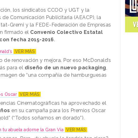
ción, los sindicatos CCOO y UGT y la
 de Comunicación Publicitaria (AEACP), la
V
citat-Gremi y la FEDE-Federación de Empresas
n firmado el
Convenio Colectivo Estatal
con fecha 2015-2016
.
nald’s
VER MÁS
 de renovación y mejora. Por eso McDonald’s
ás para el
diseño de un nuevo packaging
,
la imagen de “una compañía de hamburguesas
los Oscar
VER MÁS
Ciencias Cinematográficas ha aprovechado el
eños
en su campaña para los Premios Oscar
 gold” (“Todos soñamos en dorado”).
n tu abuela adorne la Gran Vía
VER MÁS