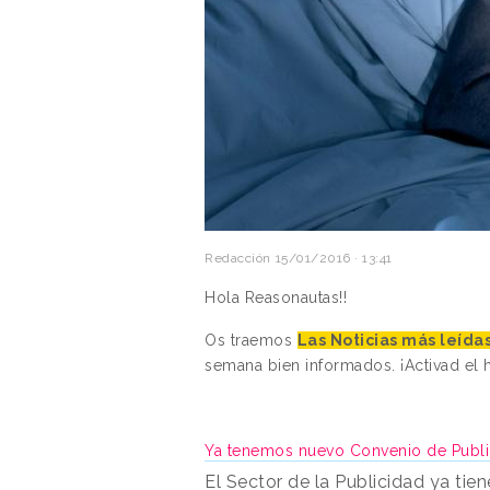
Redacción
15/01/2016 · 13:41
Hola Reasonautas!!
Os traemos
Las Noticias más leíd
semana bien informados. ¡Activad el
Ya tenemos nuevo Convenio de Publ
El Sector de la Publicidad ya ti