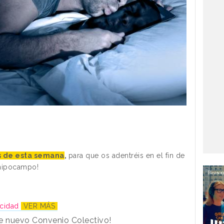
as de esta semana
,
para que os adentréis en el fin de
 hipocampo!
icidad
VER MÁS
ene nuevo Convenio Colectivo!