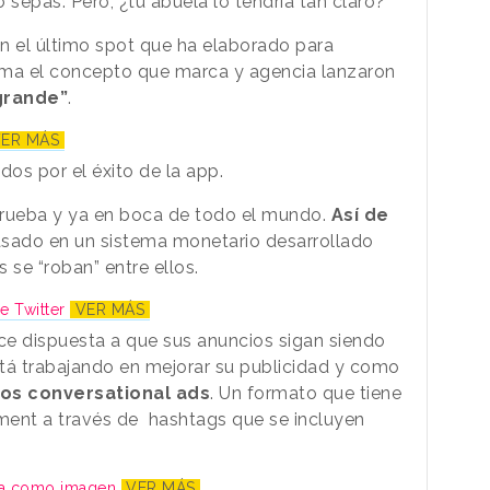
 sepas. Pero, ¿tu abuela lo tendría tan claro?
n el último spot que ha elaborado para
oma el concepto que marca y agencia lanzaron
grande”
.
ER MÁS
os por el éxito de la app.
prueba y ya en boca de todo el mundo.
Así de
asado en un sistema monetario desarrollado
s se “roban” entre ellos.
de Twitter
VER MÁS
ce dispuesta a que sus anuncios sigan siendo
está trabajando en mejorar su publicidad y como
los conversational ads
. Un formato que tiene
ment a través de hashtags que se incluyen
apa como imagen
VER MÁS