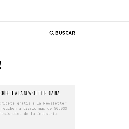
BUSCAR
!
CRÍBETE A LA NEWSLETTER DIARIA
críbete gratis a la Newsletter
 reciben a diario más de 50.000
fesionales de la industria.