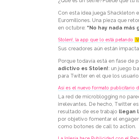
¿Qué es un selfie?Puede que tú lo
Con esta idea juega Shackleton e
Euromillones. Una pieza que ret
en octubre:
“No hay nada más 
Stolen!, la app que lo está petando
V
Sus creadores aún están impactad
Porque todavía está en fase de 
adictivo es Stolen!
: un juego b
para Twitter en el que los usuario
Así es el nuevo formato publicitario 
La red de microblogging no pare
irrelevantes. De hecho, Twitter 
resultado de ese trabajo
llegan 
por objetivo fomentar el engage
como botones de call to action.
La Iglesia hace Publicidad con el P