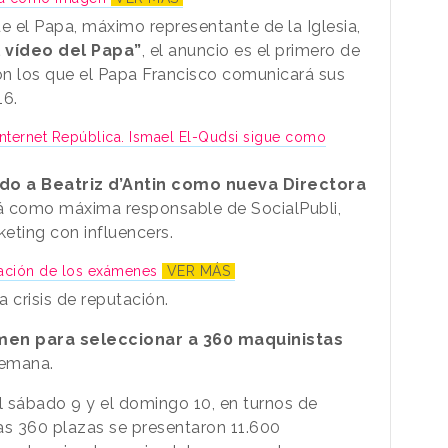
ue el Papa, máximo representante de la Iglesia,
l vídeo del Papa”
, el anuncio es el primero de
on los que el Papa Francisco comunicará sus
16.
 Internet República. Ismael El-Qudsi sigue como
do a Beatriz d’Antin como nueva Directora
á como máxima responsable de SocialPubli,
eting con influencers.
ltración de los exámenes
VER MÁS
 crisis de reputación.
amen para seleccionar a 360 maquinistas
semana.
el sábado 9 y el domingo 10, en turnos de
as 360 plazas se presentaron 11.600