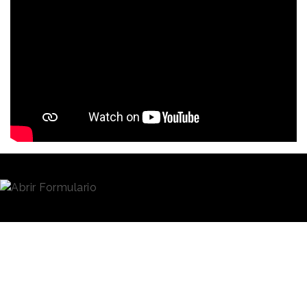
Redacción
06/05/2022 · 11:55
Nació en el año 69 A.C. pero la fascinación que
ejerce su figura permanece intacta.
Cleopatra
, la
brillante, culta y seductora reina de Egipto, evocada
y recreada en multitud de obras de arte, es la
singular protagonista de
“Cleopatra’s jeans”
, una
iniciativa en la que se han combinado la
investigación histórica y etnográfica, la tecnología y
la creatividad.