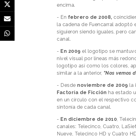
encima.
- En
febrero de 2008,
coincidie
la cadena de Fuencarral adoptó e
siguieron siendo iguales, pero c
canal.
-
En 2009
el logotipo se mantuv
nivel visual por líneas más redo
logotipo así como los colores, a
similar a la anterior,
"Nos vemos d
- Desde
noviembre de 2009
la
Factoría de Ficción
ha estado un
en un círculo con el respectivo c
sintonía de cada canal.
-
En diciembre de 2010
, Telec
canales: Telecinco, Cuatro, LaSiet
Nueve, Telecinco HD y Cuatro HD,