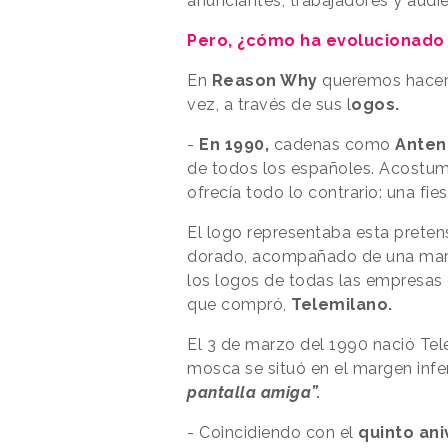
anunciantes, trabajadores y audi
Pero, ¿cómo ha evolucionado 
En
Reason Why
queremos hacer
vez, a través de sus l
ogos.
-
En 1990,
cadenas como
Anten
de todos los españoles. Acostumb
ofrecía todo lo contrario: una fi
El logo representaba esta pretens
dorado, acompañado de una marg
los logos de todas las empresas 
que compró,
Telemilano.
El 3 de marzo del 1990 nació Tele
mosca se situó en el margen infer
pantalla amiga”.
- Coincidiendo con el
quinto ani