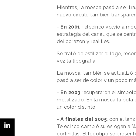
Mientras, la mosca pasó a ser tr
nuevo círculo también transparen
-
En 2001
Telecinco volvió a mod
estrategia del canal, que se cen
del corazón y realities.
Se trató de estilizar el logo, rec
vez la tipografía.
La mosca también se actualizó c
pasó a ser de color y un poco m
-
En 2003
recuperaron el símbolo 
metalizado. En la mosca la bola c
un color distinto.
-
A finales del 2005
, con el la
Telecinco cambió su eslogan a "
L
cortinillas. El logotipo se prese