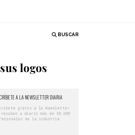
BUSCAR
 sus logos
CRÍBETE A LA NEWSLETTER DIARIA
críbete gratis a la Newsletter
 reciben a diario más de 50.000
fesionales de la industria.