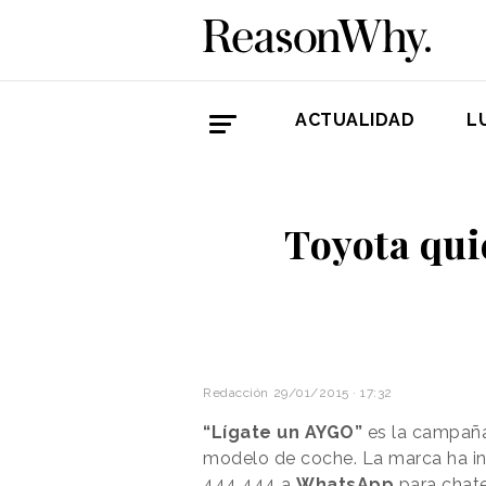
ACTUALIDAD
L
Toyota qui
Redacción
29/01/2015 · 17:32
“Lígate un AYGO”
es la campañ
modelo de coche. La marca ha in
444 444 a
WhatsApp
para chate