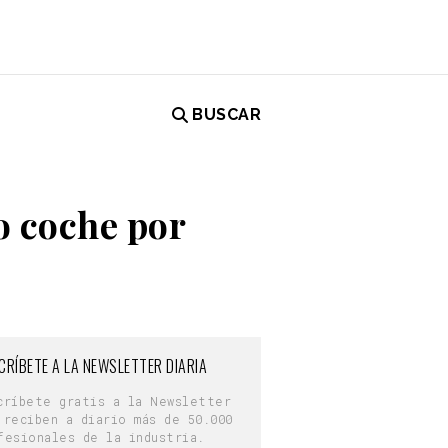
BUSCAR
o coche por
CRÍBETE A LA NEWSLETTER DIARIA
críbete gratis a la Newsletter
 reciben a diario más de 50.000
fesionales de la industria.