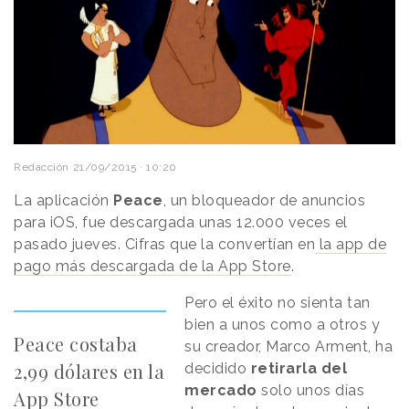
Redacción
21/09/2015 · 10:20
La aplicación
Peace
, un bloqueador de anuncios
para iOS, fue descargada unas 12.000 veces el
pasado jueves. Cifras que la convertían en
la app de
pago más descargada de la App Store
.
Pero el éxito no sienta tan
bien a unos como a otros y
Peace costaba
su creador, Marco Arment, ha
2,99 dólares en la
decidido
retirarla del
mercado
solo unos días
App Store