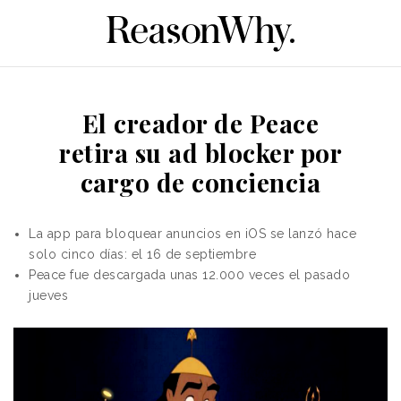
El creador de Peace
retira su ad blocker por
cargo de conciencia
La app
para bloquear anuncios en iOS s
e lanzó hace
solo cinco días: el 16 de septiembre
Peace fue descargada unas 12.000 veces el pasado
jueves