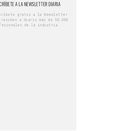
CRÍBETE A LA NEWSLETTER DIARIA
críbete gratis a la Newsletter
 reciben a diario más de 50.000
fesionales de la industria.