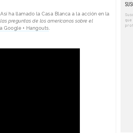
SUS
 Así ha llamado la Casa Blanca a la acción en la
Sus
que
as preguntas de los americanos sobre el
pro
ía Google + Hangouts
.