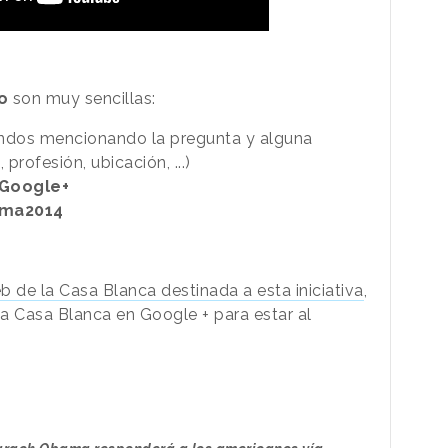
o
son muy sencillas:
ndos mencionando la pregunta y alguna
profesión, ubicación, ...)
Google+
ma2014
b de la Casa Blanca destinada a esta iniciativa
,
la Casa Blanca en Google + para estar al