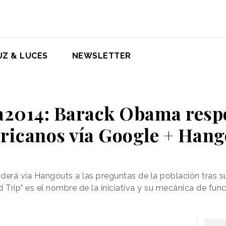
UZ & LUCES
NEWSLETTER
014: Barack Obama respo
ricanos vía Google + Hang
derá vía Hangouts a las preguntas de la población tras s
 Trip" es el nombre de la iniciativa y su mecánica de fu