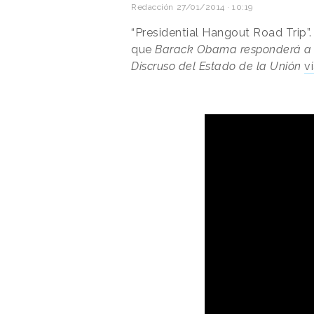
Redacción
27/01/2014 · 10:19
“Presidential Hangout Road Trip”.
que
Barack Obama responderá a l
Discruso del Estado de la Unión
v