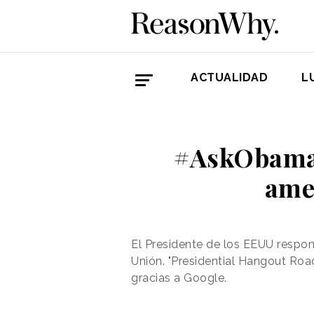
ACTUALIDAD
L
#AskObama2
ame
El Presidente de los EEUU respon
Unión. "Presidential Hangout Road
gracias a Google.