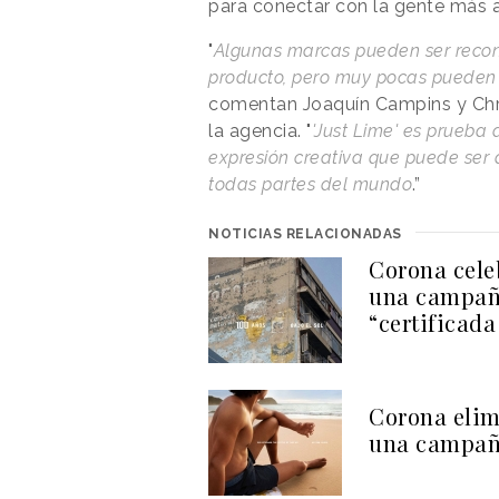
para conectar con la gente más a
"
Algunas marcas pueden ser recono
producto, pero muy pocas pueden i
comentan Joaquín Campins y Chris
la agencia. "
'Just Lime' es prueba
expresión creativa que puede ser 
todas partes del mundo
.”
NOTICIAS RELACIONADAS
Corona cele
una campaña
“certificada
Corona elim
una campaña