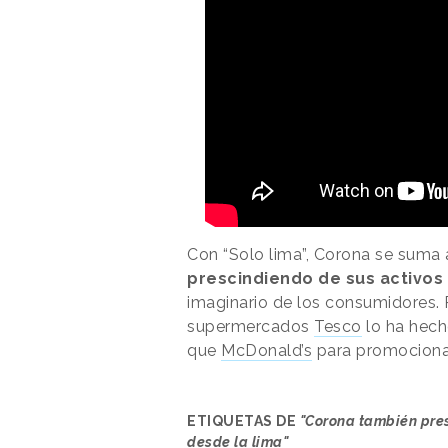
Con “Solo lima”, Corona se suma 
prescindiendo de sus activos
imaginario de los consumidores. 
supermercados
Tesco
lo ha hech
que
McDonald’s
para promociona
ETIQUETAS DE
"Corona también pres
desde la lima"