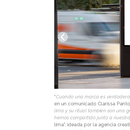
“
Cuando una marca es verdaderame
en un comunicado Clarissa Pantoj
lima y su ritual también son una 
hemos compartido junto a nuestra
lima”, ideada por la agencia crea