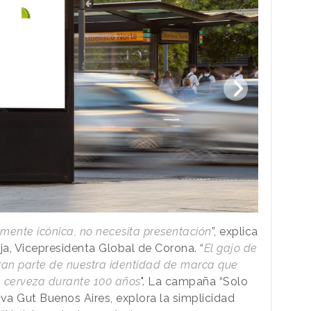
nte icónica, no necesita presentación
”, explica
a, Vicepresidenta Global de Corona. “
El gajo de
gran parte de nuestra identidad de marca que
 cerveza durante 100 años
". La campaña “Solo
tiva Gut Buenos Aires, explora la simplicidad