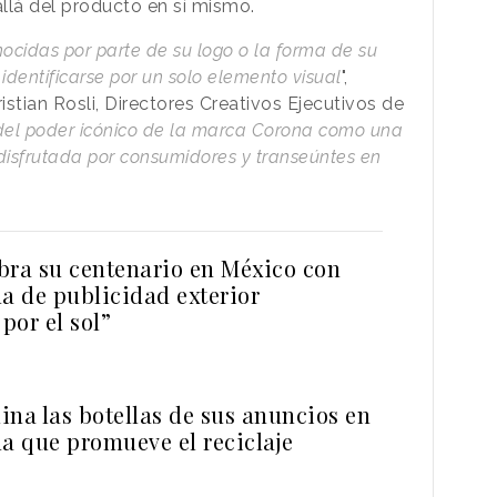
llá del producto en sí mismo.
cidas por parte de su logo o la forma de su
dentificarse por un solo elemento visual
",
tian Rosli, Directores Creativos Ejecutivos de
 del poder icónico de la marca Corona como una
disfrutada por consumidores y transeúntes en
bra su centenario en México con
 de publicidad exterior
 por el sol”
ina las botellas de sus anuncios en
 que promueve el reciclaje