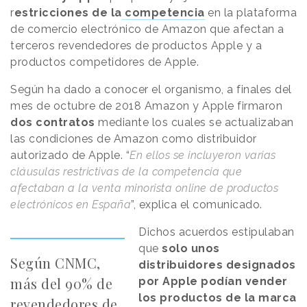
r
estricciones de la
competencia
en la plataforma
de comercio electrónico de Amazon que afectan a
terceros revendedores de productos Apple y a
productos competidores de Apple.
Según ha dado a conocer el organismo, a finales del
mes de octubre de 2018 Amazon y Apple firmaron
dos contratos
mediante los cuales se actualizaban
las condiciones de Amazon como distribuidor
autorizado de Apple. “
En ellos se incluyeron varias
cláusulas restrictivas de la competencia que
afectaban a la venta minorista online de productos
electrónicos en España
”, explica el comunicado.
Dichos acuerdos estipulaban
que
solo unos
Según CNMC,
distribuidores designados
más del 90% de
por Apple podían vender
los productos de la marca
revendedores de