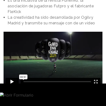
Es una iniciativa de la revista
Panenka
, la
asociación de jugadoras Futpro y el fabricante
FleKick
La creatividad ha sido desarrollada por Ogilvy
Madrid y transmite su mensaje con de un vídeo
Redacción
18/07/2023 · 17:24
El 46% de las
futbolistas
profesionales españolas